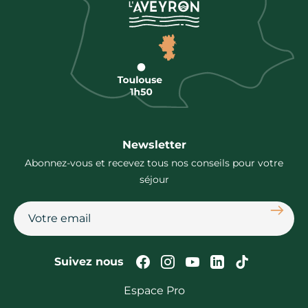
Newsletter
Abonnez-vous et recevez tous nos conseils pour votre
séjour
S'abon
Suivez-nous sur Faceb
Suivez-nous sur In
Suivez-nous su
Suivez-nous
Suivez-n
Suivez nous
Espace Pro