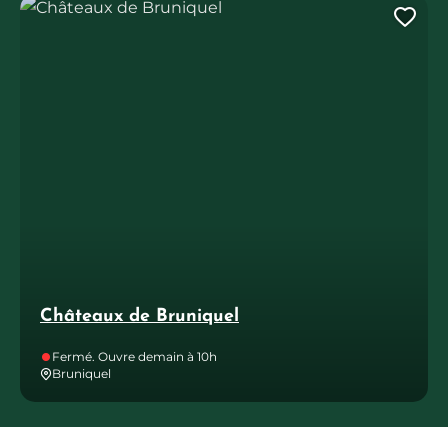
Châteaux de Bruniquel
Ajo
Châteaux de Bruniquel
Fermé. Ouvre demain à 10h
Bruniquel