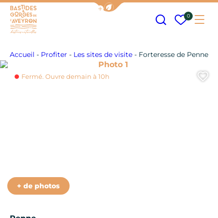
Afficher la barre de navigation
Recherche
Mes fav
0
Me
Bastides et Gorges de l&#039;Aveyron
Accueil
-
Profiter
-
Les sites de visite
-
Forteresse de Penne
Photo 1
A
Fermé. Ouvre demain à 10h
Photo 6
Photo 7
Photo 8
Photo 9
Photo 10
+ de photos