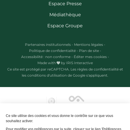
Espace Presse
Médiathèque
Espace Groupe
Partenaires institutionnels
-
Mentions légales
-
Politique de confidentialité
-
Plan de site
-
Accessibilité : non conforme
-
Éditer mes cookies
-
Made with
by
IRIS Interactive
Ce site est protégé par reCAPTCHA. Les
règles de confidentialité
et
les
conditions d'utilisation
de Google s'appliquent.
Ce site utilise des cookies et vous donne le contrôle sur ce que vous
souhaitez activer.
Pour modifier vos préférences par la suite, cliquez sur le lien 'Préférences