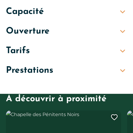
Capacité
Ouverture
Tarifs
Prestations
À découvrir à proximité
Chapelle des Pénitents Noirs
Ch
Ajout