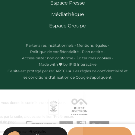
Espace Presse
Médiathèque
Espace Groupe
Partenaires institutionnels
-
Mentions légales
-
Politique de confidentialité
-
Plan de site
-
Accessibilité : non conforme
-
Éditer mes cookies
-
Made with
by
IRIS Interactive
Ce site est protégé par reCAPTCHA. Les
règles de confidentialité
et
les
conditions d'utilisation
de Google s'appliquent.
Ce site utilise des cookies et vous donne le contrôle sur ce que vous
souhaitez activer.
Pour modifier vos préférences par la suite, cliquez sur le lien 'Préférences
de cookies' situé dans le pied de page.
Consentements certifiés par