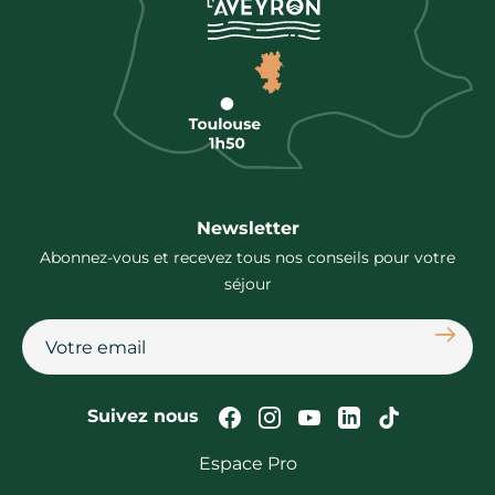
Newsletter
Abonnez-vous et recevez tous nos conseils pour votre
séjour
S'abon
Suivez-nous sur Faceb
Suivez-nous sur In
Suivez-nous su
Suivez-nous
Suivez-n
Suivez nous
Espace Pro