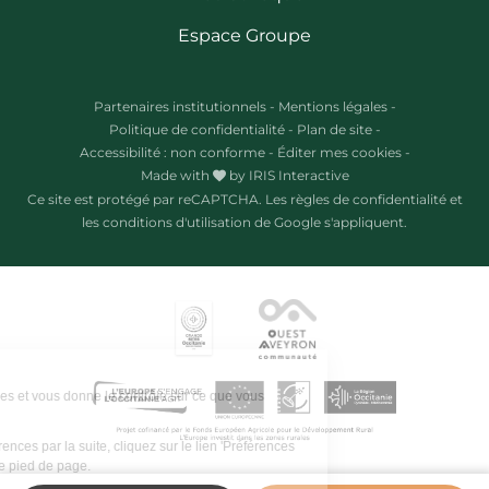
Espace Groupe
Partenaires institutionnels
-
Mentions légales
-
Politique de confidentialité
-
Plan de site
-
Accessibilité : non conforme
-
Éditer mes cookies
-
Made with
by
IRIS Interactive
Ce site est protégé par reCAPTCHA. Les
règles de confidentialité
et
les
conditions d'utilisation
de Google s'appliquent.
Ce site utilise des cookies et vous donne le contrôle sur ce que vous
souhaitez activer.
Pour modifier vos préférences par la suite, cliquez sur le lien 'Préférences
de cookies' situé dans le pied de page.