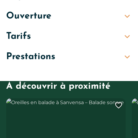
Ouverture
Tarifs
Prestations
À découvrir à proximité
Oreilles en balade à Sanvensa – Balade sonore
La 
Ajout