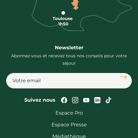
Newsletter
Abonnez-vous et recevez tous nos conseils pour votre
séjour
S'abon
Suivez-nous sur Faceb
Suivez-nous sur In
Suivez-nous su
Suivez-nous
Suivez-n
Suivez nous
Espace Pro
Espace Presse
Médiathèque