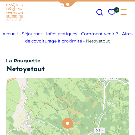
Afficher la barre de navigation
Recherche
Mes fav
0
Me
Bastides et Gorges de l&#039;Aveyron
Accueil
-
Séjourner
-
Infos pratiques
-
Comment venir ?
-
Aires
de covoiturage à proximité
-
Netoyetout
La Rouquette
Netoyetout