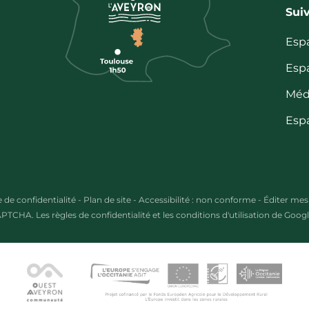
Sui
Esp
Esp
Méd
Esp
e de confidentialité
-
Plan de site
-
Accessibilité : non conforme
-
Éditer mes
CAPTCHA. Les
règles de confidentialité
et les
conditions d'utilisation
de Google
s Options
ètres de confidentialité, en garantissant la conformité avec le