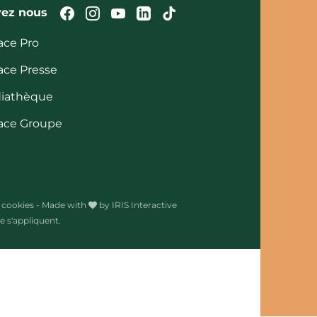
Suivez-nous sur Facebook
Suivez-nous sur Instagram
Suivez-nous sur Youtube
Suivez-nous sur Linked
Suivez-nous sur Tik
vez nous
ace Pro
ace Presse
iathèque
ace Groupe
 cookies
-
Made with
by
IRIS Interactive
 s'appliquent.
s réglementations. Personnalisez vos préférences pour contrôler