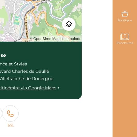
Boutique
© OpenStreetMap contributors
Brochures
sse
ce et Styles
evard Charles de Gaulle
Villefranche-de-Rouergue
itinéraire via Google Maps
Tél.