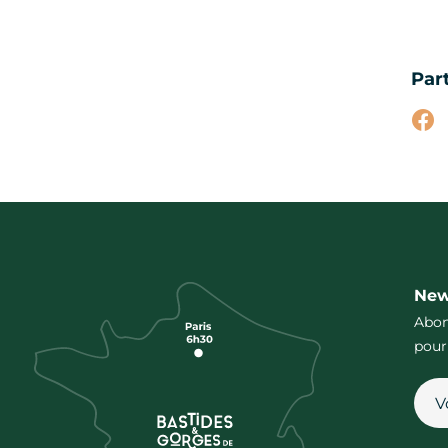
Par
Par
New
Abon
pour