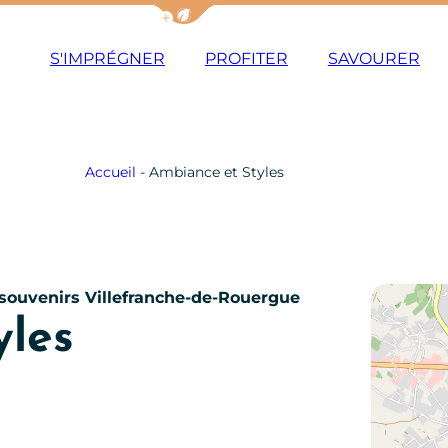
Afficher la barre de navigation du m
S'IMPRÉGNER
PROFITER
SAVOURER
Accueil
-
Ambiance et Styles
 souvenirs
Villefranche-de-Rouergue
yles