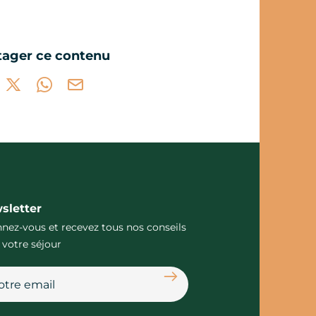
tager ce contenu
tager sur Facebook (nouvelle fenêtre)
Partager sur X / Twitter (nouvelle fenêtre)
Partager sur WhatsApp
Partager par mail
sletter
nez-vous et recevez tous nos conseils
 votre séjour
S'abonner