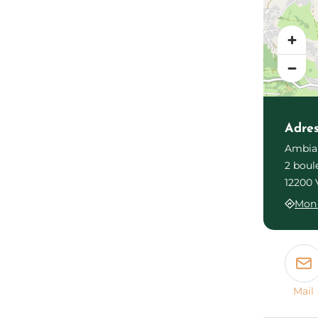
Adre
Ambian
2 boul
12200 
Mon 
Mail