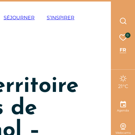
ode éco
SÉJOURNER
S’INSPIRER
Rec
Mes 
0
FR
rritoire
21°C
s de
Agenda
ol –
Webcams