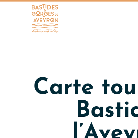
Bastides et Gorges de l&#039;Aveyron
Carte tour
Basti
l’Ave