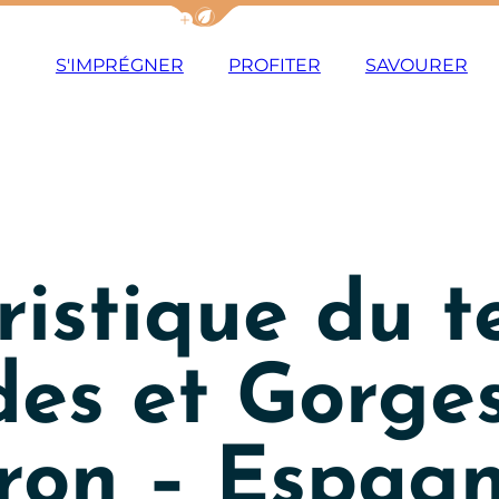
Afficher la barre de navigation du m
S'IMPRÉGNER
PROFITER
SAVOURER
istique du te
des et Gorge
yron – Espagn