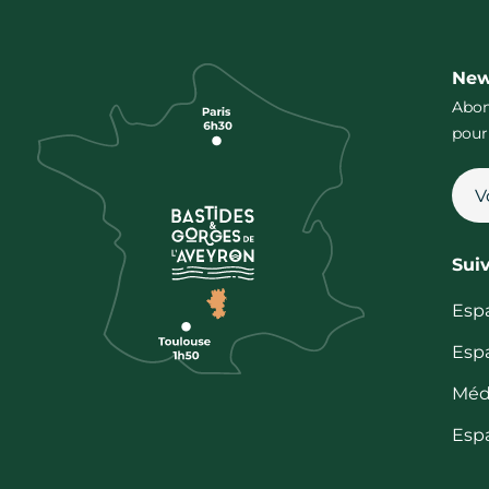
New
Abon
pour
Sui
Esp
Esp
Méd
Esp