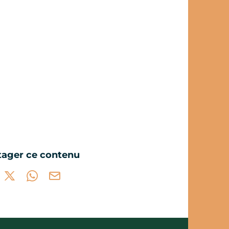
tager ce contenu
tager sur Facebook (nouvelle fenêtre)
Partager sur X / Twitter (nouvelle fenêtre)
Partager sur WhatsApp
Partager par mail