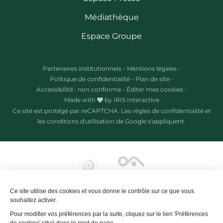
Médiathèque
Espace Groupe
Partenaires institutionnels
-
Mentions légales
-
Politique de confidentialité
-
Plan de site
-
Accessibilité : non conforme
-
Éditer mes cookies
-
Made with
by
IRIS Interactive
Ce site est protégé par reCAPTCHA. Les
règles de confidentialité
et
les
conditions d'utilisation
de Google s'appliquent.
Ce site utilise des cookies et vous donne le contrôle sur ce que vous
souhaitez activer.
Pour modifier vos préférences par la suite, cliquez sur le lien 'Préférences
de cookies' situé dans le pied de page.