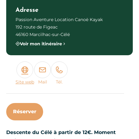
Adresse
Passion Aventure Location Canoë Kayak
192 route de Figeac
46160 Marcilhac-sur-Célé
Voir mon itinéraire
Site web
Mail
Tél.
Réserver
Descente du Célé à partir de 12€. Moment