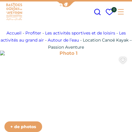
Afficher la barre de navigation
Recherche
Mes fav
0
Me
Bastides et Gorges de l&#039;Aveyron
Accueil
-
Profiter
-
Les activités sportives et de loisirs
-
Les
activités au grand air
-
Autour de l’eau
-
Location Canoë Kayak –
Passion Aventure
Photo 1
A
+ de photos