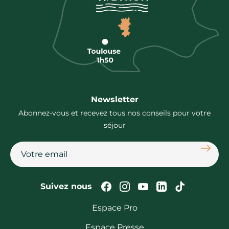
Newsletter
Abonnez-vous et recevez tous nos conseils pour votre
séjour
S'abon
Suivez-nous sur Faceb
Suivez-nous sur In
Suivez-nous su
Suivez-nous
Suivez-n
Suivez nous
Espace Pro
Espace Presse