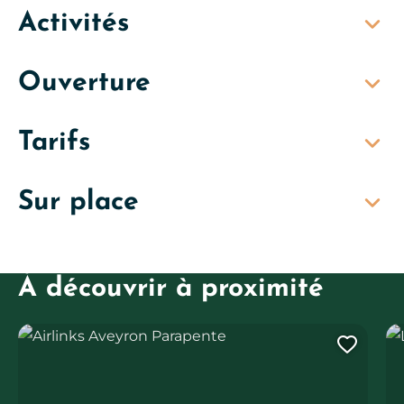
Activités
Ouverture
Tarifs
Sur place
À découvrir à proximité
Airlinks Aveyron Parapente
Les
Ajout